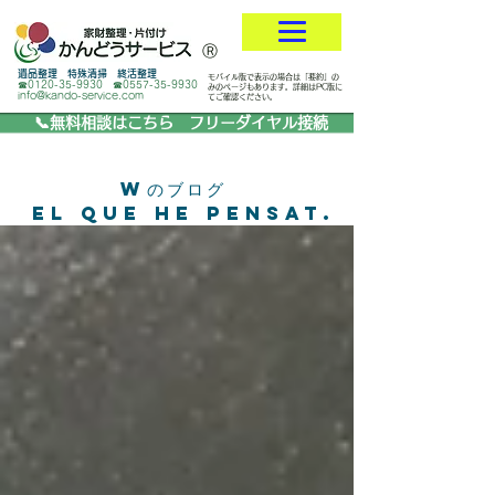
​Ⓡ
遺品整理 特殊清掃 終活整理
モバイル版で表示の場合は「要約」の
☎0120-35-9930 ☎0557-35-9930
みのページもあります。詳細はPC版に
info@kando-service.com
てご確認ください。
📞無料相談はこちら フリーダイヤル接続
Wのブログ
El que he pensat.