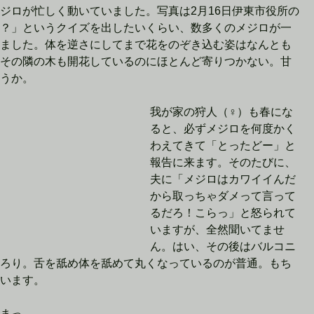
ジロが忙しく動いていました。写真は2月16日伊東市役所の
？」というクイズを出したいくらい、数多くのメジロが一
ました。体を逆さにしてまで花をのぞき込む姿はなんとも
その隣の木も開花しているのにほとんど寄りつかない。甘
うか。
我が家の狩人（♀）も春にな
ると、必ずメジロを何度かく
わえてきて「とったどー」と
報告に来ます。そのたびに、
夫に「メジロはカワイイんだ
から取っちゃダメって言って
るだろ！こらっ」と怒られて
いますが、全然聞いてませ
ん。はい、その後はバルコニ
ろり。舌を舐め体を舐めて丸くなっているのが普通。もち
います。
まっ