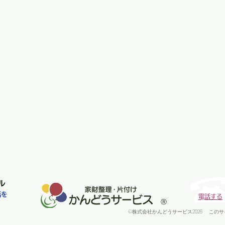
ル
話を
​電話する
​Ⓡ
©株式会社かんどうサービス2026
このサ