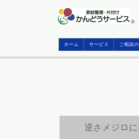
​Ⓡ
ホーム
サービス
ご相談の
逆さメジロに