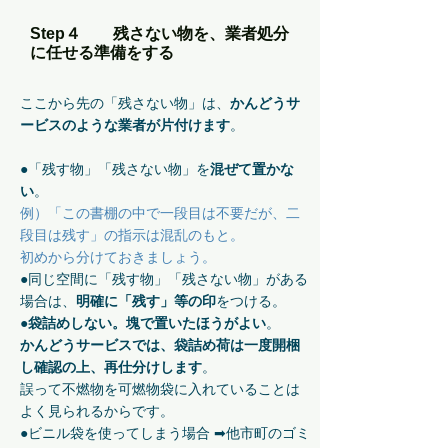
Step４ 残さない物を、業者処分
に任せる準備をする
ここから先の「残さない物」は、
かんどうサ
ービスのような業者が片付けます
。
●「残す物」「残さない物」を
混ぜて置かな
い
。
例）「この書棚の中で一段目は不要だが、二
段目は残す」の指示は混乱のもと。
初めから分けておきましょう。
●同じ空間に「残す物」「残さない物」がある
場合は、
明確に「残す」等の印
をつける。
●
袋詰めしない。塊で置いたほうがよい
。
かんどうサービスでは、袋詰め荷は一度開梱
し確認の上、再仕分けします
。
誤って不燃物を可燃物袋に入れていることは
よく見られるからです。
●ビニル袋を使ってしまう場合 ➡他市町のゴミ