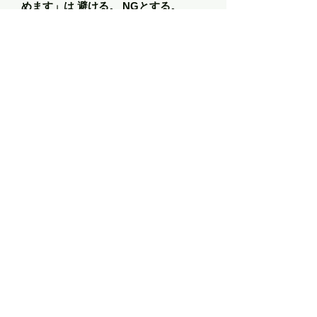
めます」は 避ける。 NGとする。
Step1「要不要の判断」を完了出来ないまま、作
業日になったようなとき。
または、物が多すぎて、Aを取り除かないとその
奥のBに届かない/見えないとき。
こういうことは実際にあります。
それでも、状況を想定したうえで、「物を見て
から、その場で決めます」を出来るだけ避ける
よう努めてください。
👉「そうは言っても、見なければ何があるか分
からない」 それも確かな事実です。
​その場合は、その分の工数（費用）がかかる、
と理解しておきましょう。
​👉
物の後ろや奥にあった物、それはおそらく
何年もその状態
です。それでもまだ「要る」の
かという自問をしてみてください。
番外編２ 「探し物」は初めに伝え