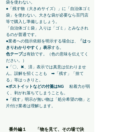
袋を使わない。
●「残す物（大きめサイズ）」に「自治体ゴミ
袋」を使わない。大きな袋が必要なら百円店
等で購入し準備しましょう。
「自治体ゴミ袋」入りは「ゴミ」とみなされ
るのが普通です。
●業者への指示依頼を明示する場合は、
「はっ
きりわかりやすく」表示
する。
色テープ
は有効です。（色の意味を伝えてく
ださい。）
●「〇、✖、済」表示では真意は伝わりませ
ん。誤解を招くことも ➡「残す」「捨て
る」等はっきりと。
●ポストイットなどの付箋はNG
粘着力が弱
く、剥がれ落ちてしまうことも。
●「残す」明示が無い物は「処分希望の物」と
片付け業者は理解します。
番外編１ 「物を見て、その場で決