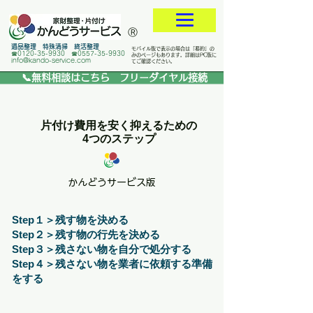
​Ⓡ
遺品整理 特殊清掃 終活整理
モバイル版で表示の場合は「要約」の
☎0120-35-9930 ☎0557-35-9930
みのページもあります。詳細はPC版に
info@kando-service.com
てご確認ください。
📞無料相談はこちら フリーダイヤル接続
片付け費用を安く抑えるための
4つのステップ
かんどうサービス版
Step１＞残す物を決める
Step２＞残す物の行先を決める
Step３＞残さない物を自分で処分する
Step４＞残さない物を業者に依頼する準備
をする