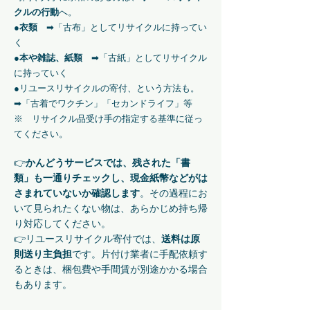
クルの行動
へ。
●
衣類
➡「古布」としてリサイクルに持ってい
く
●
本や雑誌、紙類
➡「古紙」としてリサイクル
に持っていく
●リユースリサイクルの寄付、という方法も。
➡「古着でワクチン」「セカンドライフ」等
※ リサイクル品受け手の指定する基準に従っ
てください。
👉
かんどうサービスでは、残された「書
類」も一通りチェックし、現金紙幣などがは
さまれていないか確認します
。その過程にお
いて見られたくない物は、あらかじめ持ち帰
り対応してください。
​👉リユースリサイクル寄付では、
送料は原
則送り主負担
です。片付け業者に手配依頼す
るときは、梱包費や手間賃が別途かかる場合
もあります。