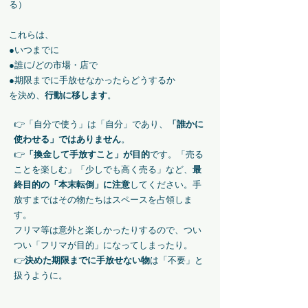
る）
これらは、
●いつまでに
●誰に/どの市場・店で
●期限までに手放せなかったらどうするか
を決め、
行動に移します
。
👉「自分で使う」は「自分」であり、
「誰かに
使わせる」ではありません
。
​👉
「換金して手放すこと」が目的
です。「売る
ことを楽しむ」「少しでも高く売る」など、
最
終目的の「本末転倒」に注意
してください。手
放すまではその物たちはスペースを占領しま
す。
​フリマ等は意外と楽しかったりするので、つい
つい「フリマが目的」になってしまったり。
​👉
決めた期限までに手放せない物
は「不要」と
扱うように。