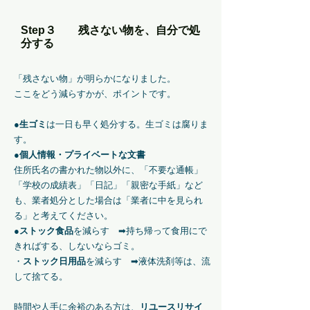
Step３ 残さない物を、自分で処
分する
「残さない物」が明らかになりました。
​ここをどう減らすかが、ポイントです。
●
生ゴミ
は一日も早く処分する。生ゴミは腐りま
す。
●
個人情報・プライベートな文書
住所氏名の書かれた物以外に、「不要な通帳」
「学校の成績表」「日記」「親密な手紙」など
も、業者処分とした場合は「業者に中を見られ
る」と考えてください。
●
ストック食品
を減らす ➡持ち帰って食用にで
きればする、しないならゴミ。
・
ストック日用品
を減らす ➡液体洗剤等は、流
して捨てる。
時間や人手に余裕のある方は、
リユースリサイ