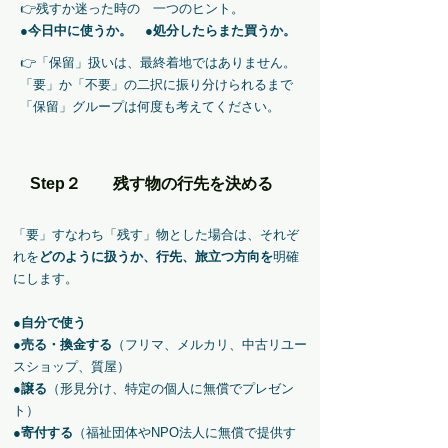
👉残すか迷った時の 一つのヒント。
​●
今日中に使うか。 ●処分したらまた買うか。
👉「保留」扱いは、最終着地ではありません。
​「要」か「不要」の二択に振り分けられるまで
「保留」グループは何度も考えてください。
Step２ 残す物の行先を決める
「要」すなわち「残す」物とした場合は、それぞ
れを
どのように扱うか、行先、旅立つ方向を
明確
にします。
●
自分で使う
●
売る・換金する
（フリマ、メルカリ、中古リユー
スショップ、質屋）
●
譲る
（形見分け、特定の個人に無償でプレゼン
ト）
●
寄付する
（福祉団体やNPO法人に無償で提供す